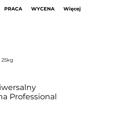
PRACA
WYCENA
Więcej
K 25kg
iwersalny
a Professional