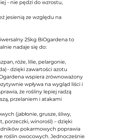
ej - nie pędzi do wzrostu, 
ż jesienią ze względu na 
iwersalny 25kg BiOgardena to 
alnie nadaje się do:
an, róże, lilie, pelargonie, 
a) - dzięki zawartości azotu 
iOgardena wspiera zrównoważony 
Pozytywnie wpływa na wygląd liści i 
awia, że rośliny lepiej radzą 
zą, przelaniem i atakami 
ch (jabłonie, grusze, śliwy, 
, porzeczki, winorośl) – dzięki 
kładników pokarmowych poprawia 
e roślin owocowych. Jednocześnie 