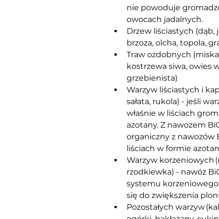
nie powoduje gromadzen
owocach jadalnych.
Drzew liściastych (dąb, j
brzoza, olcha, topola, gra
Traw ozdobnych (miskan
kostrzewa siwa, owies w
grzebienista)
Warzyw liściastych i ka
sałata, rukola) - jeśli 
właśnie w liściach grom
azotany. Z nawozem BiO
organiczny z nawozów B
liściach w formie azota
Warzyw korzeniowych (ma
rzodkiewka) - nawóz Bi
systemu korzeniowego ro
się do zwiększenia plo
Pozostałych warzyw (kala
ogórki, bakłażany, cuki