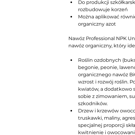
Do produkcji szkółkarski
rozbudowuje korzeń
Można aplikować równie
organiczny azot
Nawóz Professional NPK Un
nawóz organiczny, który ide
Roślin ozdobnych (bukszp
begonie, peonie, lawend
organicznego nawóz B
wzrost i rozwój roślin. 
kwiatów, a dodatkowo spr
sobie z zimowaniem, sus
szkodników.
Drzew i krzewów owocowy
truskawki, maliny, agrest
specjalnej proporcji s
kwitnienie i owocowani