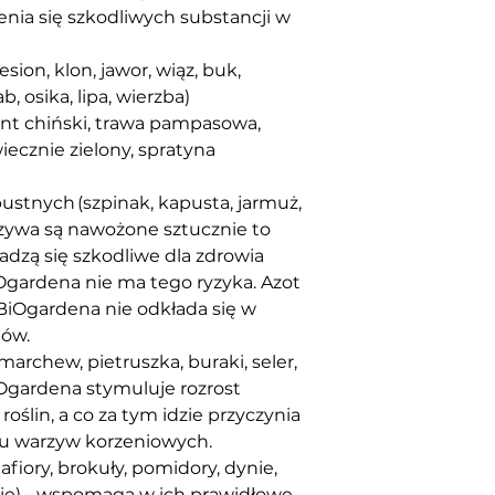
ia się szkodliwych substancji w 
esion, klon, jawor, wiąz, buk, 
b, osika, lipa, wierzba)
t chiński, trawa pampasowa, 
iecznie zielony, spratyna 
pustnych (szpinak, kapusta, jarmuż, 
warzywa są nawożone sztucznie to 
adzą się szkodliwe dla zdrowia 
gardena nie ma tego ryzyka. Azot 
iOgardena nie odkłada się w 
nów.
rchew, pietruszka, buraki, seler, 
Ogardena stymuluje rozrost 
ślin, a co za tym idzie przyczynia 
nu warzyw korzeniowych.
fiory, brokuły, pomidory, dynie, 
nie) - wspomaga w ich prawidłowe 