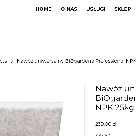
HOME
O NAS
USŁUGI
SKLEP
cts
Nawóz uniwersalny BiOgardena Professional NP
Nawóz un
BiOgarden
NPK 25kg
Cena
239,00 zł
Sztuk
*