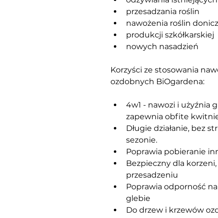
przesadzania roślin
nawożenia roślin doni
produkcji szkółkarskiej
nowych nasadzień
Korzyści ze stosowania naw
ozdobnych BiOgardena:
4w1 - nawozi i użyźnia g
zapewnia obfite kwitnie
Długie działanie, bez s
sezonie.
Poprawia pobieranie in
Bezpieczny dla korzeni,
przesadzeniu
Poprawia odporność na 
glebie
Do drzew i krzewów oz