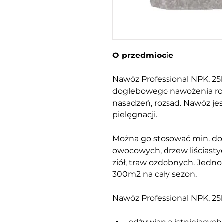
O przedmiocie
Nawóz Professional NPK, 25
doglebowego nawożenia ro
nasadzeń, rozsad. Nawóz je
pielęgnacji.
Można go stosować min. do 
owocowych, drzew liściasty
ziół, traw ozdobnych. Jedn
300m2 na cały sezon.
Nawóz Professional NPK, 25k
odżywiania istniejących